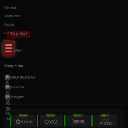
Olahraga
Crash Game
Arcade
Poker
Tap Me!
E-Sports
Sabung Ayam
Komunitas
GRUP TELEGRAM
Facebook
Instagram