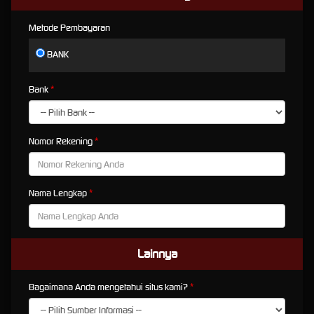
Mengapa Memilih Grandbet88?
Metode Pembayaran
GRANDBET88 LOGIN
menawarkan berbagai keunggulan yang membuatnya menjadi
pilihan banyak pengguna. Mulai dari tampilan yang sederhana, akses yang cepat, hingga
BANK
sistem yang stabil untuk mendukung semua user dalam login akunnya di seluruh
Indonesia. Selain itu, platform ini juga menghadirkan variasi permainan yang beragam
sehingga pengguna tidak mudah merasa bosan.
Bank
FAQ: Seputar Bermain di
Grandbet88
Nomor Rekening
Apa itu RTP dalam permainan slot?
RTP adalah persentase yang menunjukkan tingkat
pengembalian dari suatu permainan dalam jangka panjang.
Nama Lengkap
Apakah Grandbet88 mudah diakses di Indonesia?
Ya, platform ini dapat diakses melalui
berbagai perangkat dengan tampilan yang responsif dengan menggunakan link alternatif
atau APK Grandbet88 di Indonesia.
Lainnya
Bagaimana cara memulai bermain?
Pengguna hanya perlu mengakses platform dan
memilih permainan yang diinginkan untuk mulai menikmati layanan yang tersedia.
Bagaimana Anda mengetahui situs kami?
GRANDBET88 LINK ALTERNATIF
selalu menyarankan semua user agar bermain dengan
tenang karena sudah pasti akan menang dan juga link alternatif grandbet88 akan menjadi