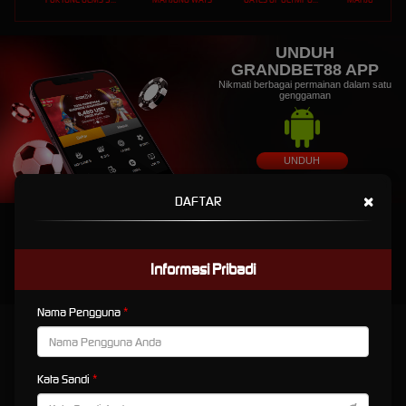
UNDUH
GRANDBET88 APP
Nikmati berbagai permainan dalam satu
genggaman
UNDUH
PANDUAN INSTALASI
×
DAFTAR
Informasi Pribadi
Nama Pengguna
GRANDBET88 : Platform Game Online Terpercaya & Link
Login Terbaru
Kata Sandi