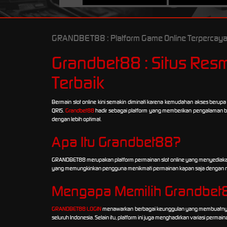
GRANDBET88 : Platform Game Online Terpercaya 
Grandbet88 : Situs Res
Terbaik
Bermain slot online kini semakin diminati karena kemudahan akses berupa
QRIS.
Grandbet88
hadir sebagai platform yang memberikan pengalaman be
dengan lebih optimal.
Apa Itu Grandbet88?
GRANDBET88 merupakan platform permainan slot online yang menyediakan 
yang memungkinkan pengguna menikmati permainan kapan saja dengan 
Mengapa Memilih Grandbet
GRANDBET88 LOGIN
menawarkan berbagai keunggulan yang membuatnya me
seluruh Indonesia. Selain itu, platform ini juga menghadirkan variasi pe