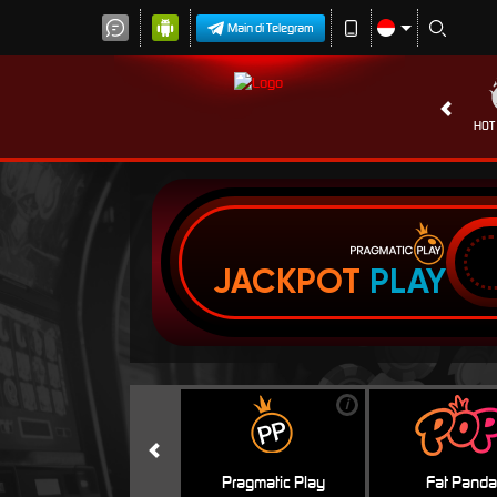
Main di Telegram
HOT
JACKPOT
PLAY
i
Pragmatic Play
Fat Pand