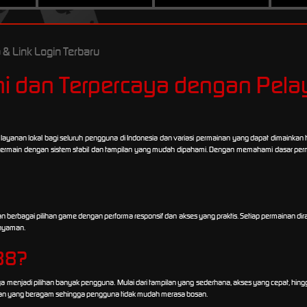
& Link Login Terbaru
mi dan Terpercaya dengan Pela
 layanan lokal bagi seluruh pengguna di Indonesia dan variasi permainan yang dapat dimainkan
rmain dengan sistem stabil dan tampilan yang mudah dipahami. Dengan memahami dasar permain
berbagai pilihan game dengan performa responsif dan akses yang praktis. Setiap permainan di
nyaman.
88?
njadi pilihan banyak pengguna. Mulai dari tampilan yang sederhana, akses yang cepat, hingg
rmainan yang beragam sehingga pengguna tidak mudah merasa bosan.