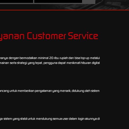
IDR
18,258,000.00
Gates of Olympus Super Scatter
c****9
IDR
18,000,000.00
Gates of Olympus 1000
yanan Customer Service
muaro****5
IDR
17,510,800.00
Gates of Olympus 1000
 hanya dengan bermodalkan minimal 20 ribu rupiah dan bisa top-up melalui
dars****2
an serta strategi yang tepat, pengguna dapat menikmati hiburan digital
IDR
12,463,500.00
Sweet Bonanza
dewaho****9
IDR
12,040,000.00
rancang untuk memberikan pengalaman yang menarik, didukung oleh sistem
5 Lions Megaways
dars****2
IDR
11,258,400.00
Sweet Bonanza
a sistem yang stabil untuk mendukung semua user dalam login akunnya di
boss****l
IDR
10,667,500.00