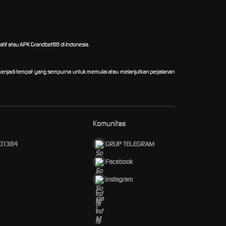
Starlight Princess™ 1000
atif atau APK Grandbet88 di Indonesia.
menjadi tempat yang sempurna untuk memulai atau melanjutkan perjalanan
Komunitas
01384
GRUP TELEGRAM
Facebook
Instagram