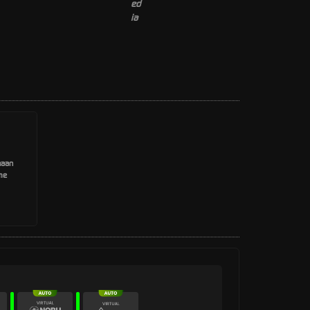
haan
ame