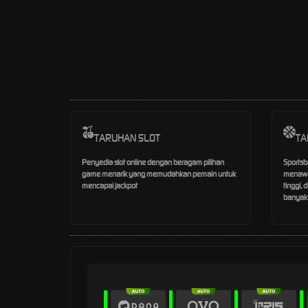
TARUHAN SLOT
TA
Penyedia slot online dengan beragam pilihan
Sportsb
game menarik yang memudahkan pemain untuk
menawar
mencapai jackpot
tinggi,
banyak 