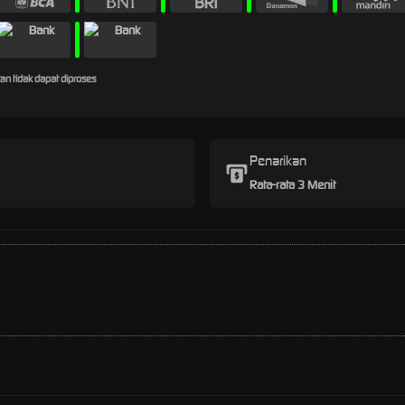
an tidak dapat diproses
Penarikan
Rata-rata 3 Menit