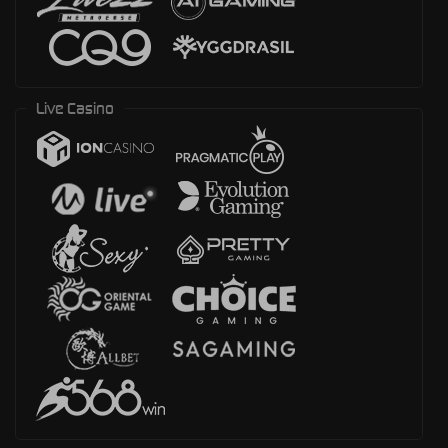
Live Casino