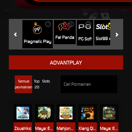
i
i
i
i
i
Facha
Fat Panda
Slot88 x PP
PG Soft
Pragmatic Play
ADVANTPLAY
Semua
Top
Slots
permainan
20
Zeustrike
Maya: Elemental Totem
Mahjong Roar
Xiang Qi Ways 2
Maya: Elemental Totem 2