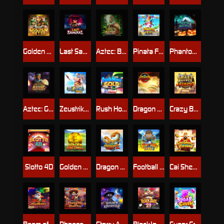
Golden Egypt
Last Samurai
Aztec: Bonus Hunt 2
Pinata Fest
Phantom Multiplier
Aztec: Gold Temple
Zeustrike Xmas
Rush Hour Gold
Dragon Chi’s Quest
Crazy Bounty: Jackpot
Slotto 4D
Golden Football
Dragon Chi's Quest 2
Football Fever
Cai Shen Fortune