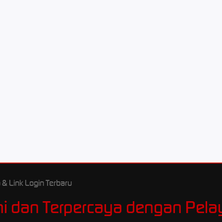
& Link Login Terbaru
mi dan Terpercaya dengan Pela