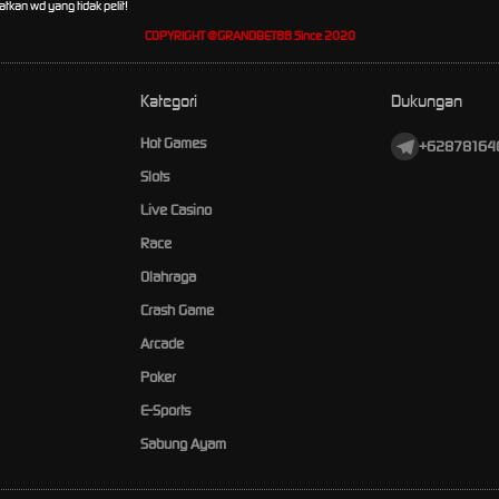
tkan wd yang tidak pelit!
COPYRIGHT @GRANDBET88 Since 2020
Kategori
Dukungan
Hot Games
+62878164
Slots
Live Casino
Race
Olahraga
Crash Game
Arcade
Poker
E-Sports
Sabung Ayam