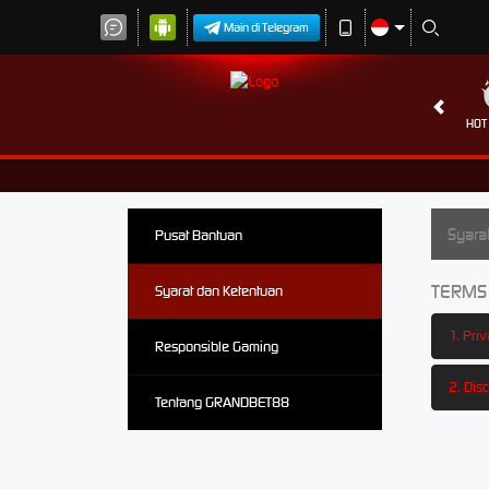
Main di Telegram
HOT
Syara
Pusat Bantuan
TERMS 
Syarat dan Ketentuan
1. Pri
Responsible Gaming
2. Dis
Tentang GRANDBET88