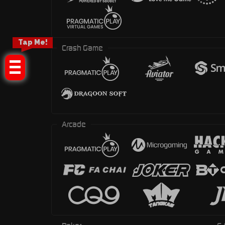
Tap Me!
Crash Game
Arcade