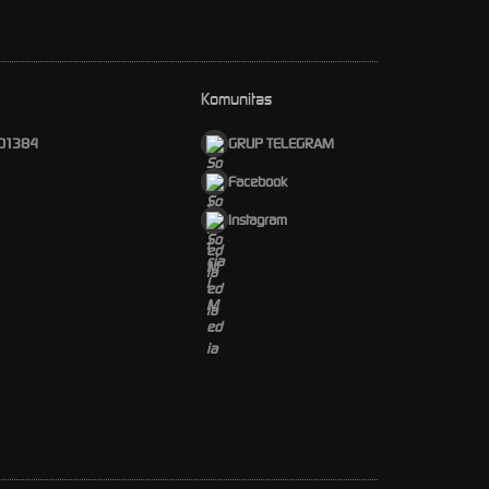
Komunitas
01384
GRUP TELEGRAM
Facebook
Instagram