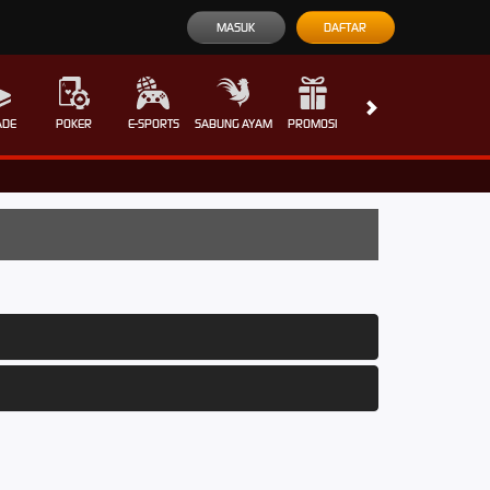
MASUK
DAFTAR
ADE
POKER
E-SPORTS
SABUNG AYAM
PROMOSI