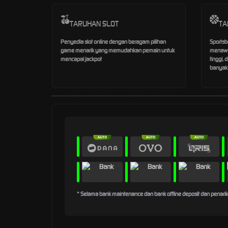
TARUHAN SLOT
TA
Penyedia slot online dengan beragam pilihan
Sportsb
game menarik yang memudahkan pemain untuk
menawar
mencapai jackpot
tinggi,
banyak 
* Selama bank maintenance dan bank offline deposit dan penarik